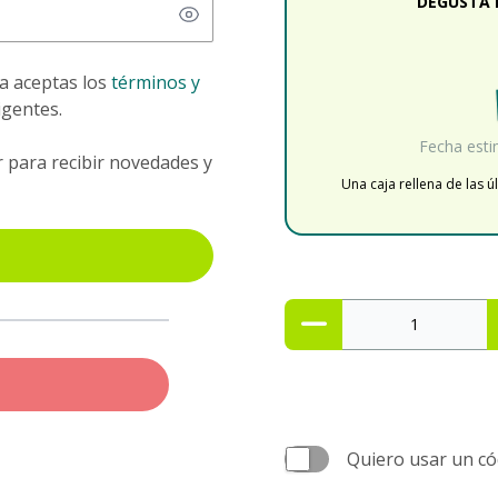
DEGUSTA 
ta aceptas los
términos y
igentes.
Fecha esti
r para recibir novedades y
Una caja rellena de las 
1
Quiero usar un c