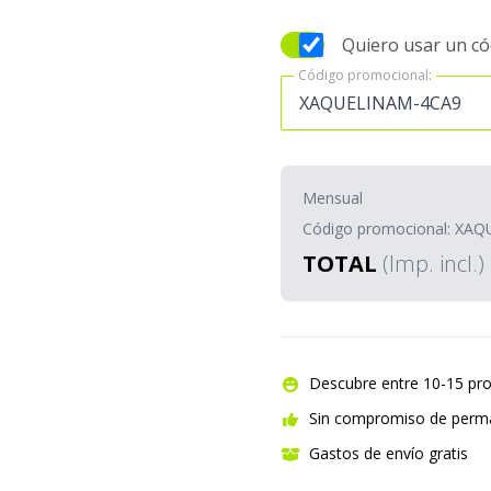
Quiero usar un c
Código promocional:
Código promocional:
Mensual
Código promocional: XA
TOTAL
(Imp. incl.)
Descubre entre 10-15 pr
Sin compromiso de perm
Gastos de envío gratis