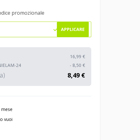
odice promozionale
APPLICARE
16,99 €
NIELAM-24
- 8,50 €
a)
8,49 €
i mese
o vuoi