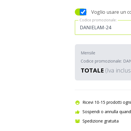
Voglio usare un c
Codice promozionale:
Codice promozionale:
Mensile
Codice promozionale: DA
TOTALE
(Iva inclus
Ricevi 10-15 prodotti ogn
Sospendi o annulla quand
Spedizione gratuita