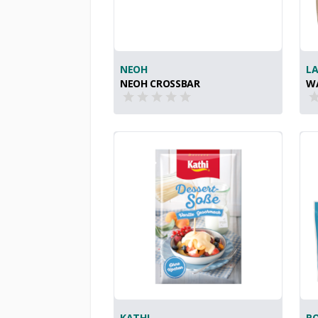
NEOH
L
NEOH CROSSBAR
W
KATHI
PO