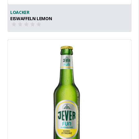
LOACKER
EISWAFFELN LEMON