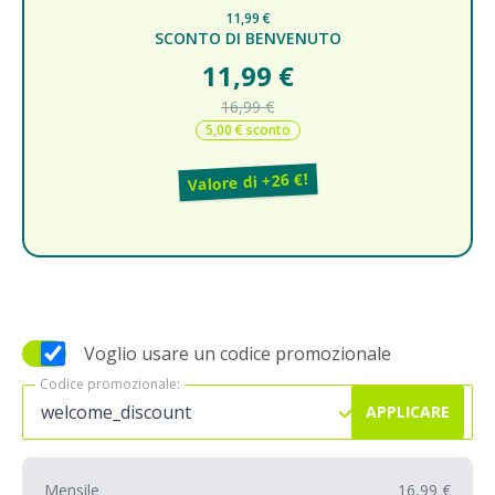
11,99 €
SCONTO DI BENVENUTO
11,99 €
16,99 €
5,00 € sconto
Valore di +26 €!
Voglio usare un codice promozionale
Codice promozionale:
Codice promozionale:
APPLICARE
Mensile
16,99 €