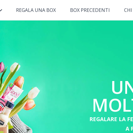
REGALA UNA BOX
BOX PRECEDENTI
CHI
UN
MOLT
REGALARE LA FE
A 