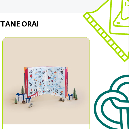
ITTANE ORA!
Rispa