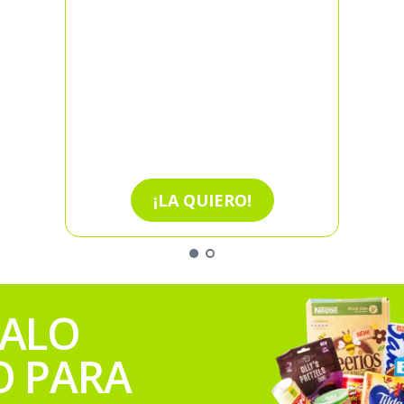
¡LA QUIERO!
GALO
O PARA