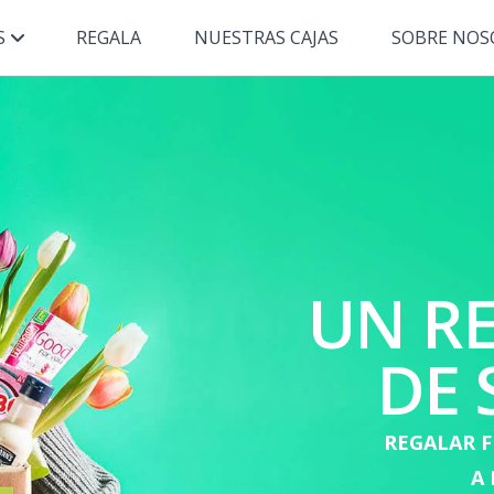
S
REGALA
NUESTRAS CAJAS
SOBRE NOS
UN R
DE 
REGALAR F
A 