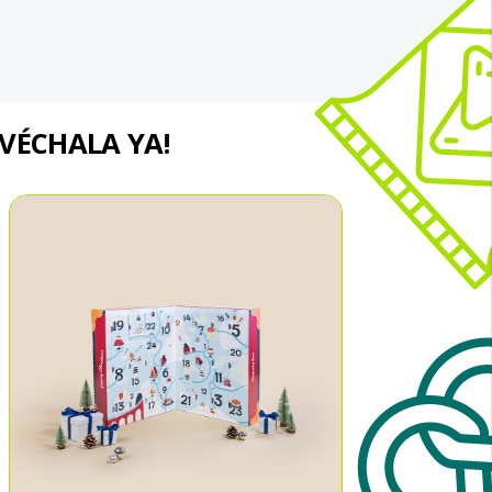
OVÉCHALA YA!
¡Ah