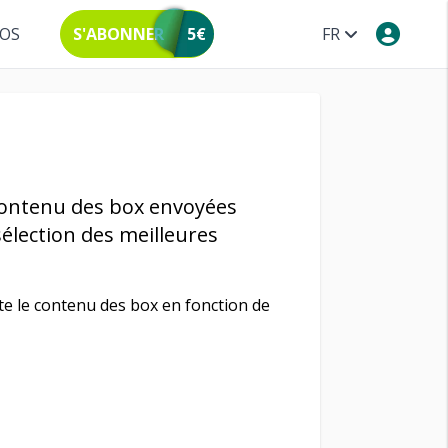
POS
S'ABONNER
5€
FR
 contenu des box envoyées
lection des meilleures
e le contenu des box en fonction de