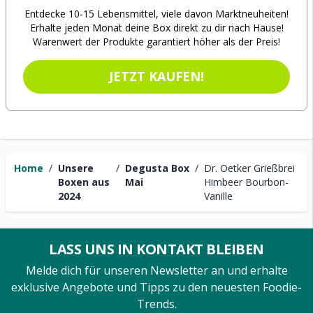
Entdecke 10-15 Lebensmittel, viele davon Marktneuheiten!
Erhalte jeden Monat deine Box direkt zu dir nach Hause!
Warenwert der Produkte garantiert höher als der Preis!
JETZT KAUFEN!
Home
/
Unsere
/
Degusta Box
/
Dr. Oetker Grießbrei
Boxen aus
Mai
Himbeer Bourbon-
2024
Vanille
LASS UNS IN KONTAKT BLEIBEN
Melde dich für unseren Newsletter an und erhalte
exklusive Angebote und Tipps zu den neuesten Foodie-
Trends.