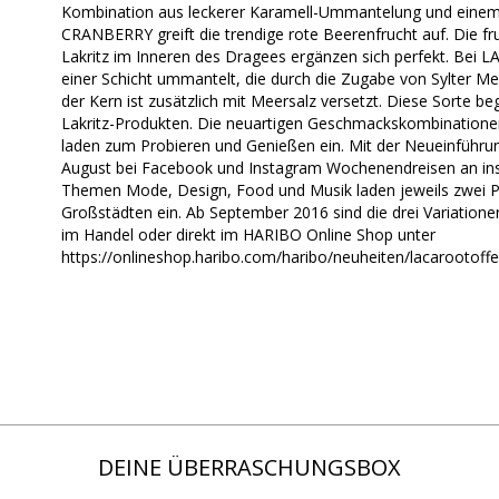
Kombination aus leckerer Karamell-Ummantelung und einem
CRANBERRY greift die trendige rote Beerenfrucht auf. Die f
Lakritz im Inneren des Dragees ergänzen sich perfekt. Be
einer Schicht ummantelt, die durch die Zugabe von Sylter Meer
der Kern ist zusätzlich mit Meersalz versetzt. Diese Sorte be
Lakritz-Produkten. Die neuartigen Geschmackskombinatione
laden zum Probieren und Genießen ein. Mit der Neueinfüh
August bei Facebook und Instagram Wochenendreisen an ins
Themen Mode, Design, Food und Musik laden jeweils zwei Pe
Großstädten ein. Ab September 2016 sind die drei Variation
im Handel oder direkt im HARIBO Online Shop unter
https://onlineshop.haribo.com/haribo/neuheiten/lacarootoffee
DEINE ÜBERRASCHUNGSBOX