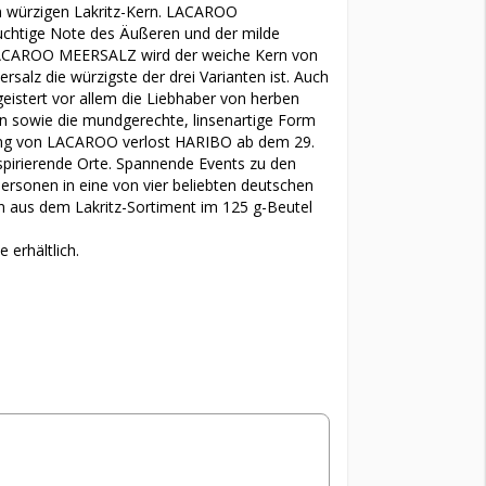
 würzigen Lakritz-Kern. LACAROO
ruchtige Note des Äußeren und der milde
i LACAROO MEERSALZ wird der weiche Kern von
salz die würzigste der drei Varianten ist. Auch
geistert vor allem die Liebhaber von herben
n sowie die mundgerechte, linsenartige Form
rung von LACAROO verlost HARIBO ab dem 29.
pirierende Orte. Spannende Events zu den
rsonen in eine von vier beliebten deutschen
en aus dem Lakritz-Sortiment im 125 g-Beutel
 erhältlich.