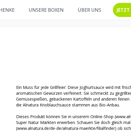
HENKE
UNSERE BOXEN
ÜBER UNS
JETZT
Ein Muss für jede Grillfeier: Diese Joghurtsauce wird mit fri
aromatischen Gewürzen verfeinert. Sie schmeckt zu gegrillte
Gemüsespießen, gebackenen Kartoffeln und anderen feinen Ger
die Alnatura Knoblauchsauce stammen aus Bio-Anbau.
Dieses Produkt können Sie in unserem Online-Shop (www.aln
Super Natur Märkten erwerben. Schauen Sie doch gleich mal i
(www.alnatura.de/de-de/alnatura-maerkte/filialfinder) ob sic