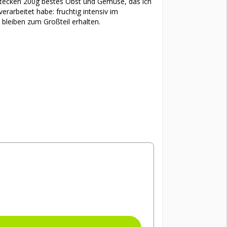
stecken 200g bestes Obst und Gemüse, das ich
rarbeitet habe: fruchtig intensiv im
bleiben zum Großteil erhalten.