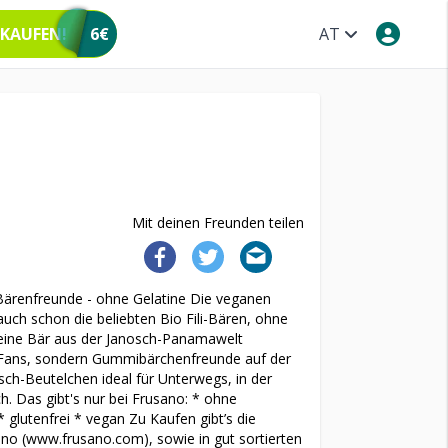
 KAUFEN!
6€
AT
Mit deinen Freunden teilen
Bärenfreunde - ohne Gelatine Die veganen
uch schon die beliebten Bio Fili-Bären, ohne
kleine Bär aus der Janosch-Panamawelt
 Fans, sondern Gummibärchenfreunde auf der
osch-Beutelchen ideal für Unterwegs, in der
 Das gibt's nur bei Frusano: * ohne
* glutenfrei * vegan Zu Kaufen gibt’s die
o (www.frusano.com), sowie in gut sortierten