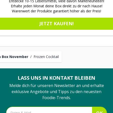
Entdecke 10-15 Lebensmittel, viele davon Marktneuheiten!
Erhalte jeden Monat deine Box direkt zu dir nach Hause!
Warenwert der Produkte garantiert höher als der Preis!
JETZT KAUFEN!
a Box November
/
Frozen Cocktail
LASS UNS IN KONTAKT BLEIBEN
Melde dich für unseren Newsletter an und erhalte
exklusive Angebote und Tipps zu den neuesten
Foodie-Trends.