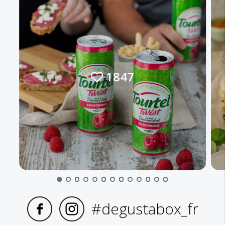
1847
#degustabox_fr