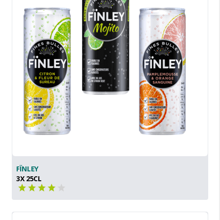
FÏNLEY
3X 25CL