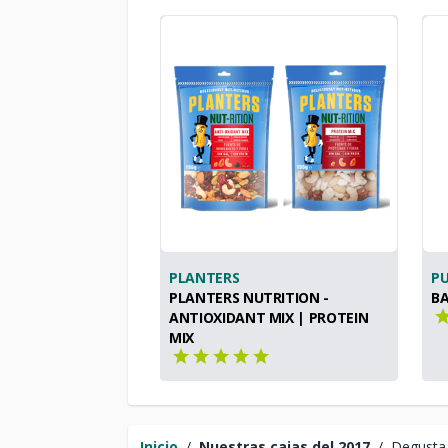
PLANTERS
P
PLANTERS NUTRITION -
BA
ANTIOXIDANT MIX | PROTEIN
MIX
Inicio
/
Nuestras cajas del 2017
/
Degusta