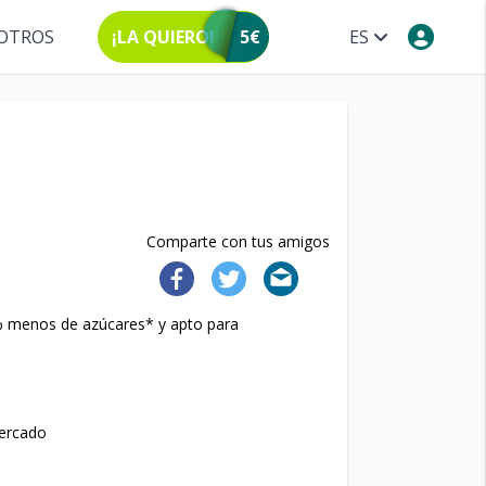
OTROS
¡LA QUIERO!
5€
ES
Comparte con tus amigos
0% menos de azúcares* y apto para
mercado