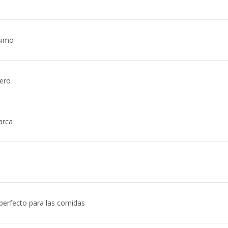
ísimo
sero
arca
perfecto para las comidas