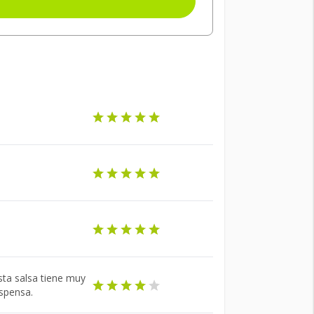
sta salsa tiene muy
espensa.