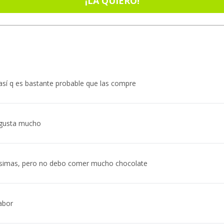
¡LA QUIERO!
sí q es bastante probable que las compre
e gusta mucho
isimas, pero no debo comer mucho chocolate
abor