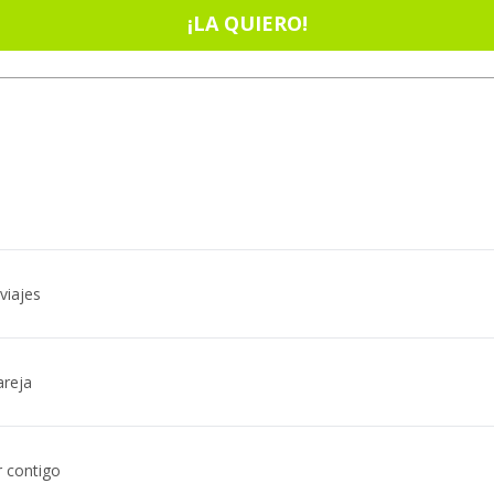
¡LA QUIERO!
viajes
areja
r contigo