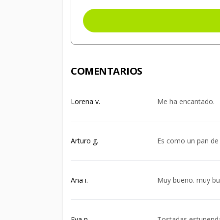
COMENTARIOS
Lorena v.
Me ha encantado.
Arturo g.
Es como un pan de 
Ana i.
Muy bueno. muy bu
Eva p.
Tostadas estupend