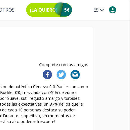
OTROS
¡LA QUIERO!
5€
ES
Comparte con tus amigos
 fusión de auténtica Cerveza 0,0 Radler con zumo
 Buckler 0’0, mezclada con 40% de zumo
abor Suave, sutil regusto amargo y turbidez
todas las expectativas: un 87% de los que la
9 de cada 10 personas destaca su poder
ía: Durante el aperitivo, en momentos de
rá su alto poder refrescante!