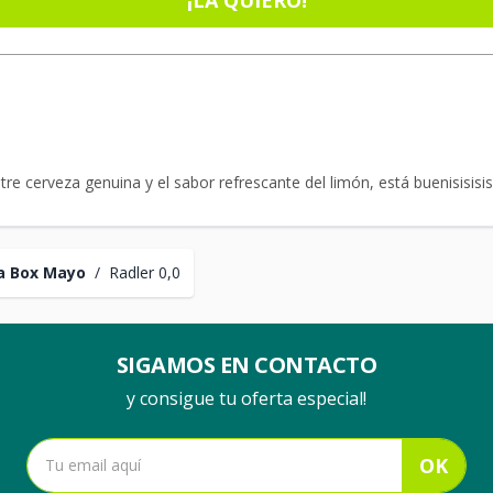
¡LA QUIERO!
re cerveza genuina y el sabor refrescante del limón, está buenisisisi
a Box Mayo
/
Radler 0,0
SIGAMOS EN CONTACTO
y consigue tu oferta especial!
OK