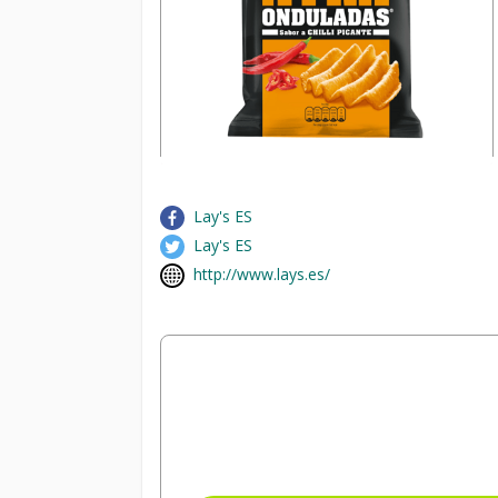
Lay's ES
Lay's ES
http://www.lays.es/