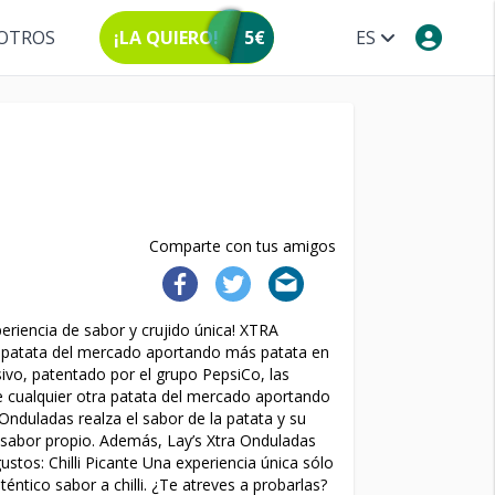
OTROS
¡LA QUIERO!
5€
ES
Comparte con tus amigos
eriencia de sabor y crujido única! XTRA
a patata del mercado aportando más patata en
ivo, patentado por el grupo PepsiCo, las
 cualquier otra patata del mercado aportando
 Onduladas realza el sabor de la patata y su
 y sabor propio. Además, Lay’s Xtra Onduladas
stos: Chilli Picante Una experiencia única sólo
éntico sabor a chilli. ¿Te atreves a probarlas?