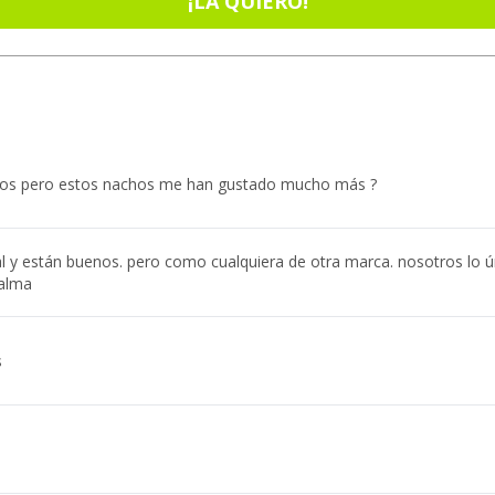
¡LA QUIERO!
itos pero estos nachos me han gustado mucho más ?
l y están buenos. pero como cualquiera de otra marca. nosotros lo
palma
s