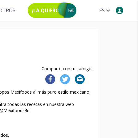
OTROS
¡LA QUIERO!
5€
ES
Comparte con tus amigos
topos Mexifoods al más puro estilo mexicano,
tra todas las recetas en nuestra web
 @Mexifoods4u!
ados.