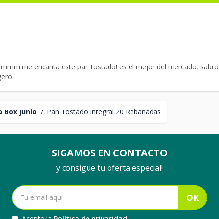
 encanta este pan tostado! es el mejor del mercado, sabro
gero.
 Box Junio
/
Pan Tostado Integral 20 Rebanadas
SIGAMOS EN CONTACTO
y consigue tu oferta especial!
OK
Acepto la
Política de privacidad