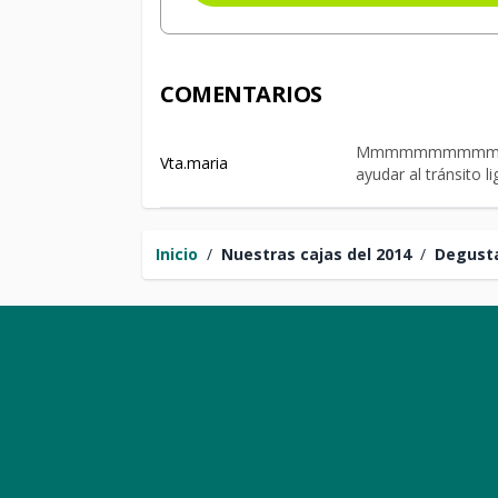
COMENTARIOS
Mmmmmmmmmmmmm me
Vta.maria
ayudar al tránsito li
Inicio
/
Nuestras cajas del 2014
/
Degusta