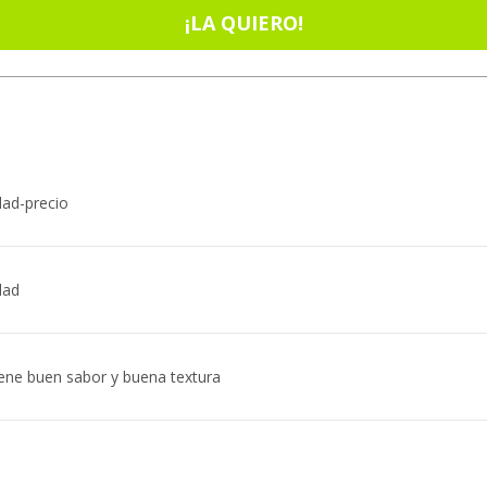
¡LA QUIERO!
dad-precio
dad
tiene buen sabor y buena textura