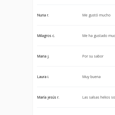
Nuria r.
Me gustó mucho
Milagros c.
Me ha gustado much
Maria j.
Por su sabor
Laura i.
Muy buena
María jesús r.
Las salsas helios s