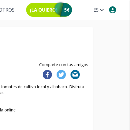
OTROS
¡LA QUIERO!
5€
ES
Comparte con tus amigos
omates de cultivo local y albahaca. Disfruta
os.
a online.