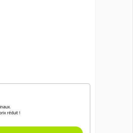
inaux.
ix réduit !