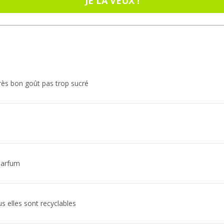
JE LA VEUX !
très bon goût pas trop sucré
parfum
s elles sont recyclables