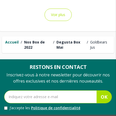
Voir plus
Accueil
/
Nos Box de
/
Degusta Box
/
Goldbears
2022
Mai
Jus
RESTONS EN CONTACT
Inscrivez-vous à notre newsletter pour découvrir nos
offres exclusives et nos dernières nouveautés.
OK
J’accepte les
Politique de confidentialité