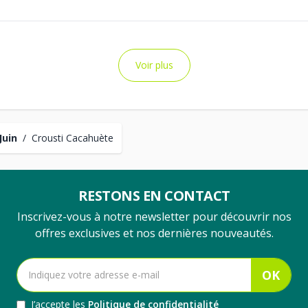
Voir plus
Juin
/
Crousti Cacahuète
RESTONS EN CONTACT
Inscrivez-vous à notre newsletter pour découvrir nos
offres exclusives et nos dernières nouveautés.
OK
J’accepte les
Politique de confidentialité