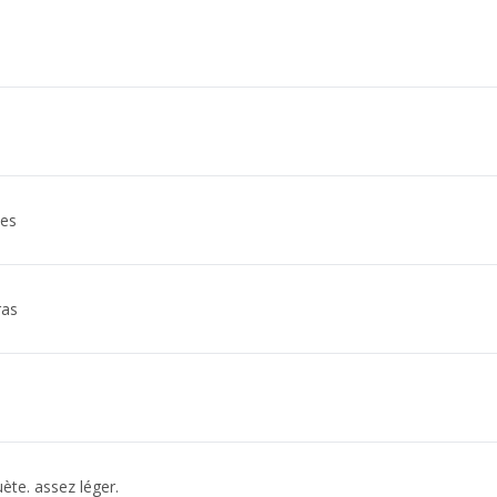
nes
ras
te. assez léger.