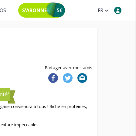
POS
S'ABONNER
5€
FR
Partager avec mes amis
gane conviendra à tous ! Riche en protéines,
 texture impeccables.