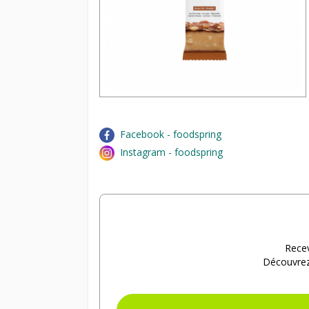
Facebook - foodspring
Instagram - foodspring
Recev
Découvrez 