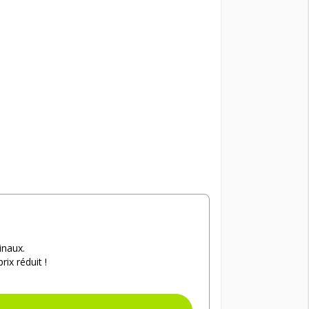
inaux.
ix réduit !