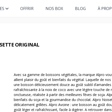
ES
OFFRIR
NOS BOX
BLOG
À PRO
SETTE ORIGINAL
Avec sa gamme de boissons végétales, la marque Alpro vous 
allient plaisir du goût et bienfaits du végétal. Laquelle de no
une boisson délicieusement douce au goût subtil d’amandes g
rafraîchissante à la noix de coco avec une légère touche de r
onctueuse, réalisée à partir des meilleures fèves de soja. Alp
bienfaits du soja et la gourmandise du chocolat. Alpro Noise
délicatement grillées. Alpro Avoine : une boisson au goût doux
goût léger et rafraîchissant, facile à digérer. A retrouver dan