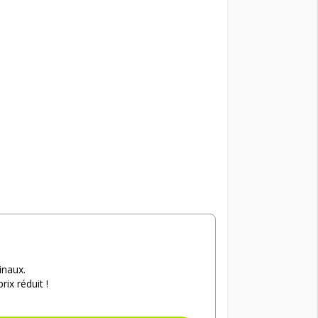
inaux.
ix réduit !