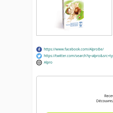
https://www.facebook.com/AlproBe/
https://twitter.com/search?q=alpro&src=
Alpro
Recev
Découvrez 