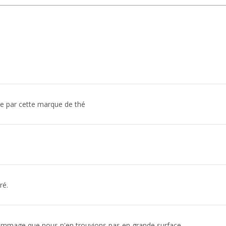
e par cette marque de thé
ré.
ommage que nous n'en trouvions pas en grande surface