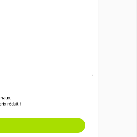
inaux.
ix réduit !