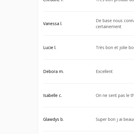
De base nous connai
Vanessa l.
certainement
Lucie l.
Très bon et jolie bou
Debora m.
Excellent
Isabelle c.
On ne sent pas le th
Glawdys b.
Super bon j ai beau