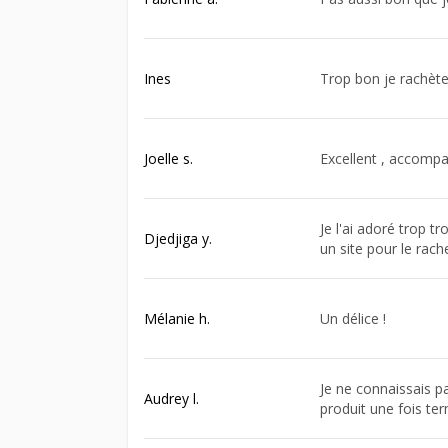
Ines
Trop bon je rachète
Joelle s.
Excellent , accompag
Je l'ai adoré trop t
Djedjiga y.
un site pour le rach
Mélanie h.
Un délice !
Je ne connaissais pa
Audrey l.
produit une fois ter