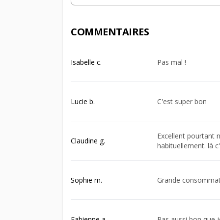
COMMENTAIRES
Isabelle c.
Pas mal !
Lucie b.
C'est super bon
Excellent pourtant n
Claudine g.
habituellement. là c'
Sophie m.
Grande consommatri
Fabienne a.
Pas aussi bon que j