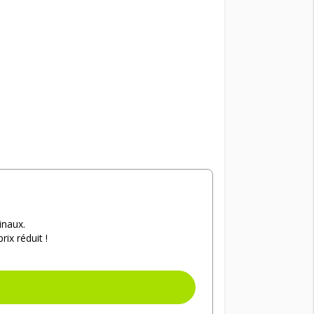
inaux.
ix réduit !