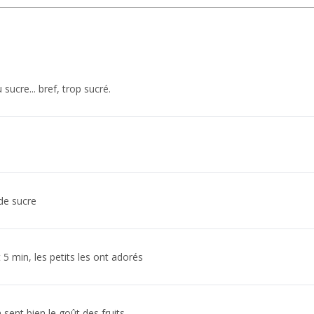
sucre... bref, trop sucré.
de sucre
 5 min, les petits les ont adorés
n sent bien le goût des fruits