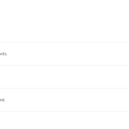
rés.
mé.