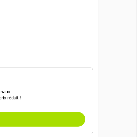
inaux.
ix réduit !