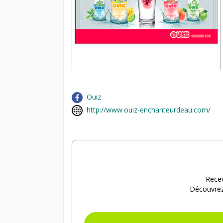
Ouiz
http://www.ouiz-enchanteurdeau.com/
Recev
Découvrez 