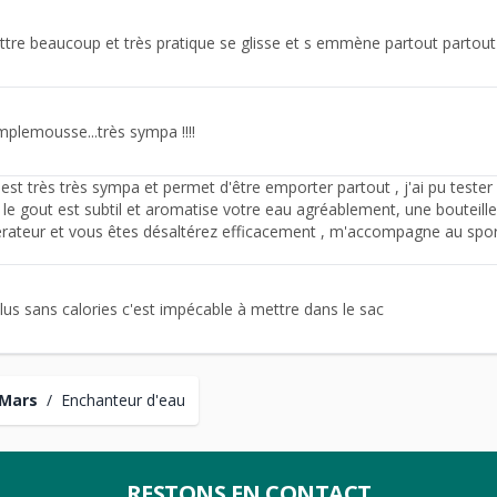
tre beaucoup et très pratique se glisse et s emmène partout partout ..
amplemousse...très sympa !!!!
est très très sympa et permet d'être emporter partout , j'ai pu tester 
 le gout est subtil et aromatise votre eau agréablement, une bouteille
érateur et vous êtes désaltérez efficacement , m'accompagne au spo
plus sans calories c'est impécable à mettre dans le sac
 Mars
/
Enchanteur d'eau
RESTONS EN CONTACT