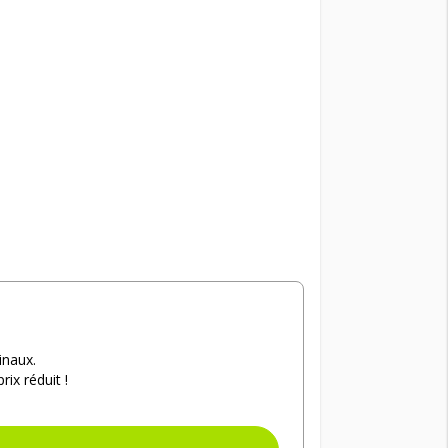
inaux.
ix réduit !