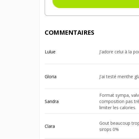
COMMENTAIRES
Lulue
J'adore celui à la 
Gloria
J'ai testé menthe gl
Format sympa, valve 
Sandra
composition pas très
limiter les calories.
Gout beaucoup trop 
Clara
sirops 0%