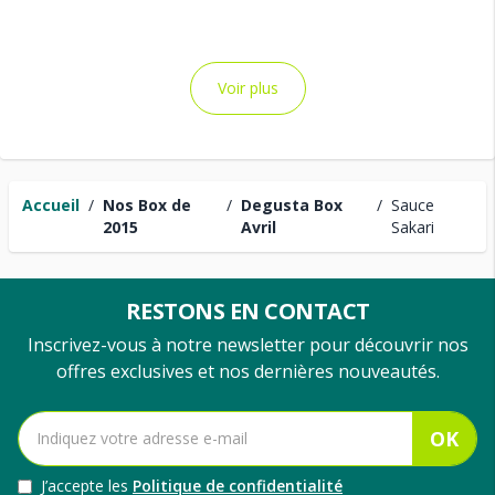
Voir plus
Accueil
/
Nos Box de
/
Degusta Box
/
Sauce
2015
Avril
Sakari
RESTONS EN CONTACT
Inscrivez-vous à notre newsletter pour découvrir nos
offres exclusives et nos dernières nouveautés.
OK
J’accepte les
Politique de confidentialité