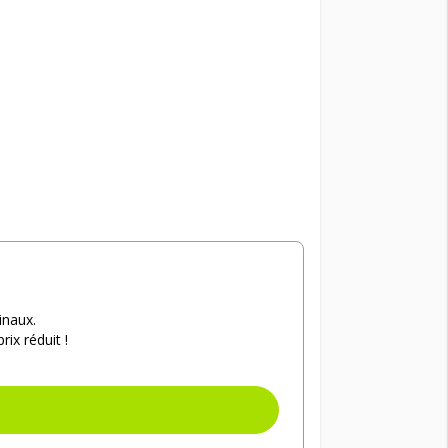
inaux.
ix réduit !