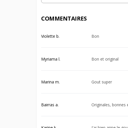
COMMENTAIRES
Violette b.
Bon
Myriama l.
Bon et original
Marina m.
Gout super
Bairras a.
Originales, bonnes e
Karine k.
J'ai bien aime le gou