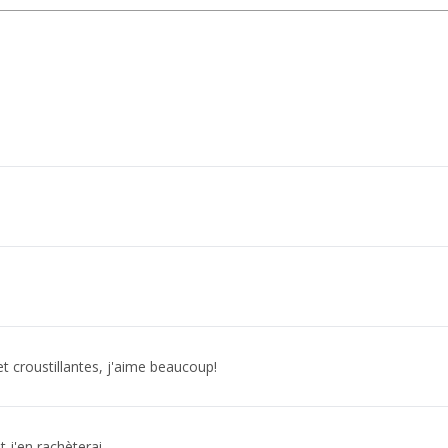
t croustillantes, j'aime beaucoup!
t j'en rachèterai