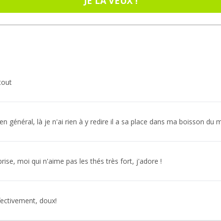
JE LA VEUX !
tout
en général, là je n'ai rien à y redire il a sa place dans ma boisson du 
ise, moi qui n'aime pas les thés très fort, j'adore !
ffectivement, doux!