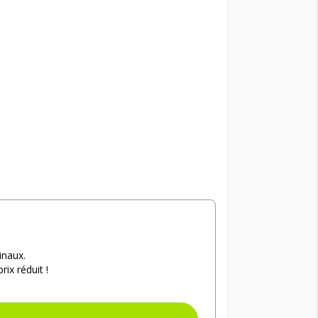
inaux.
ix réduit !