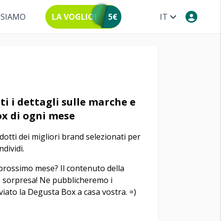
 SIAMO
LA VOGLIO!
5€
IT
ti i dettagli sulle marche e
ox di ogni mese
odotti dei migliori brand selezionati per
dividi.
 prossimo mese? Il contenuto della
 sorpresa! Ne pubblicheremo i
viato la Degusta Box a casa vostra. =)