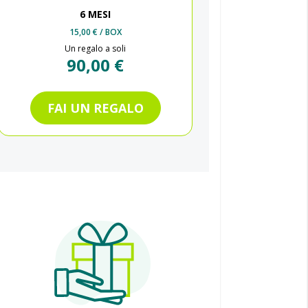
6 MESI
15,00 €
/ BOX
Un regalo a soli
90,00 €
FAI UN REGALO
F