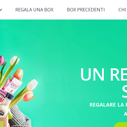
REGALA UNA BOX
BOX PRECEDENTI
CHI
UN R
REGALARE LA F
A