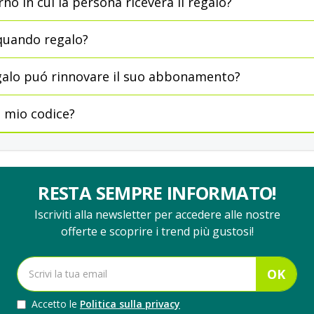
rno in cui la persona riceverá il regalo?
quando regalo?
regalo puó rinnovare il suo abbonamento?
l mio codice?
RESTA SEMPRE INFORMATO!
Iscriviti alla newsletter per accedere alle nostre
offerte e scoprire i trend più gustosi!
OK
Accetto le
Politica sulla privacy