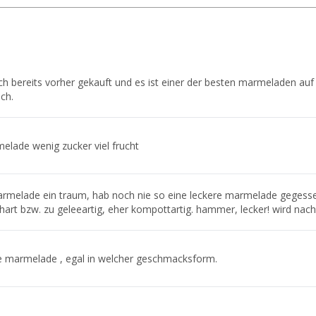
ch bereits vorher gekauft und es ist einer der besten marmeladen au
ch.
lade wenig zucker viel frucht
rmelade ein traum, hab noch nie so eine leckere marmelade gegessen
 hart bzw. zu geleeartig, eher kompottartig. hammer, lecker! wird nac
te marmelade , egal in welcher geschmacksform.