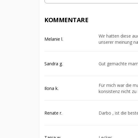
KOMMENTARE
Wir hatten diese au
Melanie l.
unserer meinung na
Sandra g.
Gut gemachte marme
Für mich war die ma
Ilona k.
konsistenz nicht zu
Renate r.
Darbo , ist die bes
Tanja w.
Lecker