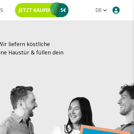
NS
JETZT KAUFEN!
5€
DE
ir liefern köstliche
ne Haustür & füllen dein