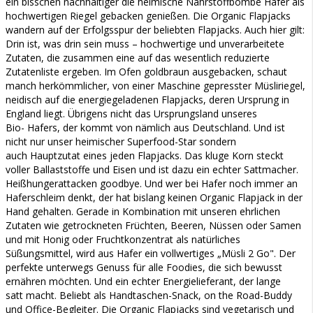
ein bisschen nachhaltiger die heimische Nährstoffbombe Hafer als
hochwertigen Riegel gebacken genießen. Die Organic Flapjacks
wandern auf der Erfolgsspur der beliebten Flapjacks. Auch hier gilt:
Drin ist, was drin sein muss – hochwertige und unverarbeitete
Zutaten, die zusammen eine auf das wesentlich reduzierte
Zutatenliste ergeben. Im Ofen goldbraun ausgebacken, schaut
manch herkömmlicher, von einer Maschine gepresster Müsliriegel,
neidisch auf die energiegeladenen Flapjacks, deren Ursprung in
England liegt. Übrigens nicht das Ursprungsland unseres
Bio- Hafers, der kommt von nämlich aus Deutschland. Und ist
nicht nur unser heimischer Superfood-Star sondern
auch Hauptzutat eines jeden Flapjacks. Das kluge Korn steckt
voller Ballaststoffe und Eisen und ist dazu ein echter Sattmacher.
Heißhungerattacken goodbye. Und wer bei Hafer noch immer an
Haferschleim denkt, der hat bislang keinen Organic Flapjack in der
Hand gehalten. Gerade in Kombination mit unseren ehrlichen
Zutaten wie getrockneten Früchten, Beeren, Nüssen oder Samen
und mit Honig oder Fruchtkonzentrat als natürliches
Süßungsmittel, wird aus Hafer ein vollwertiges „Müsli 2 Go". Der
perfekte unterwegs Genuss für alle Foodies, die sich bewusst
ernähren möchten. Und ein echter Energielieferant, der lange
satt macht. Beliebt als Handtaschen-Snack, on the Road-Buddy
und Office-Begleiter. Die Organic Flapjacks sind vegetarisch und