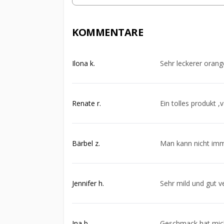
KOMMENTARE
Ilona k.
Sehr leckerer orang
Renate r.
Ein tolles produkt ,
Bärbel z.
Man kann nicht imme
Jennifer h.
Sehr mild und gut v
Ina b.
Geschmack hat mic