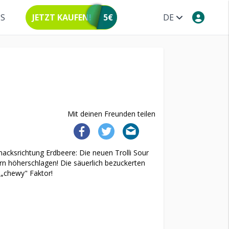
NS
JETZT KAUFEN!
5€
DE
Mit deinen Freunden teilen
acksrichtung Erdbeere: Die neuen Trolli Sour
rn höherschlagen! Die säuerlich bezuckerten
 „chewy" Faktor!