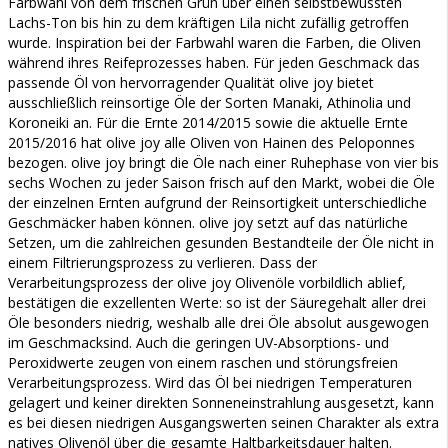
Farbwahl von dem frischen Grün über einen selbstbewussten
Lachs-Ton bis hin zu dem kräftigen Lila nicht zufällig getroffen
wurde. Inspiration bei der Farbwahl waren die Farben, die Oliven
während ihres Reifeprozesses haben. Für jeden Geschmack das
passende Öl von hervorragender Qualität olive joy bietet
ausschließlich reinsortige Öle der Sorten Manaki, Athinolia und
Koroneiki an. Für die Ernte 2014/2015 sowie die aktuelle Ernte
2015/2016 hat olive joy alle Oliven von Hainen des Peloponnes
bezogen. olive joy bringt die Öle nach einer Ruhephase von vier bis
sechs Wochen zu jeder Saison frisch auf den Markt, wobei die Öle
der einzelnen Ernten aufgrund der Reinsortigkeit unterschiedliche
Geschmäcker haben können. olive joy setzt auf das natürliche
Setzen, um die zahlreichen gesunden Bestandteile der Öle nicht in
einem Filtrierungsprozess zu verlieren. Dass der
Verarbeitungsprozess der olive joy Olivenöle vorbildlich ablief,
bestätigen die exzellenten Werte: so ist der Säuregehalt aller drei
Öle besonders niedrig, weshalb alle drei Öle absolut ausgewogen
im Geschmacksind. Auch die geringen UV-Absorptions- und
Peroxidwerte zeugen von einem raschen und störungsfreien
Verarbeitungsprozess. Wird das Öl bei niedrigen Temperaturen
gelagert und keiner direkten Sonneneinstrahlung ausgesetzt, kann
es bei diesen niedrigen Ausgangswerten seinen Charakter als extra
natives Olivenöl über die gesamte Haltbarkeitsdauer halten.